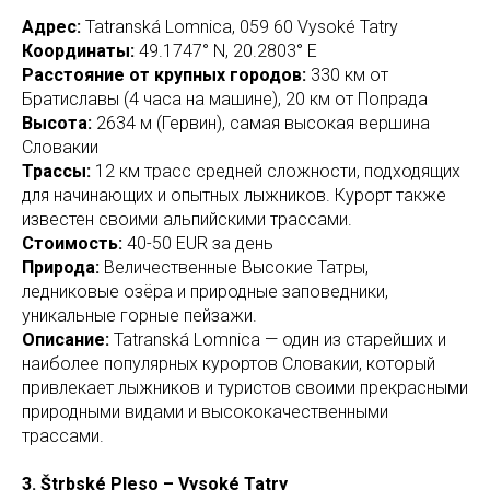
Адрес:
Tatranská Lomnica, 059 60 Vysoké Tatry
Координаты:
49.1747° N, 20.2803° E
Расстояние от крупных городов:
330 км от
Братиславы (4 часа на машине), 20 км от Попрада
Высота:
2634 м (Гервин), самая высокая вершина
Словакии
Трассы:
12 км трасс средней сложности, подходящих
для начинающих и опытных лыжников. Курорт также
известен своими альпийскими трассами.
Стоимость:
40-50 EUR за день
Природа:
Величественные Высокие Татры,
ледниковые озёра и природные заповедники,
уникальные горные пейзажи.
Описание:
Tatranská Lomnica — один из старейших и
наиболее популярных курортов Словакии, который
привлекает лыжников и туристов своими прекрасными
природными видами и высококачественными
трассами.
3. Štrbské Pleso – Vysoké Tatry