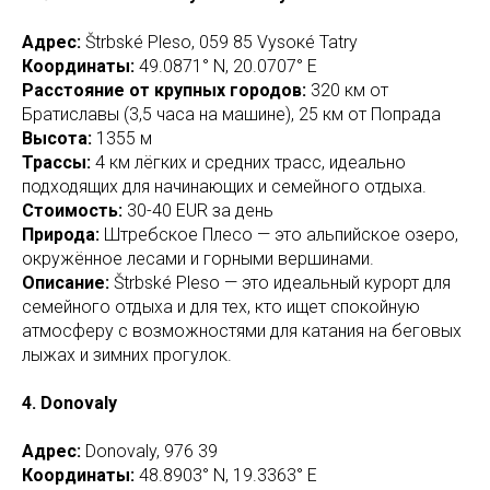
Адрес:
Štrbské Pleso, 059 85 Vysокé Tatry
Координаты:
49.0871° N, 20.0707° E
Расстояние от крупных городов:
320 км от
Братиславы (3,5 часа на машине), 25 км от Попрада
Высота:
1355 м
Трассы:
4 км лёгких и средних трасс, идеально
подходящих для начинающих и семейного отдыха.
Стоимость:
30-40 EUR за день
Природа:
Штребское Плесо — это альпийское озеро,
окружённое лесами и горными вершинами.
Описание:
Štrbské Pleso — это идеальный курорт для
семейного отдыха и для тех, кто ищет спокойную
атмосферу с возможностями для катания на беговых
лыжах и зимних прогулок.
4. Donovaly
Адрес:
Donovaly, 976 39
Координаты:
48.8903° N, 19.3363° E