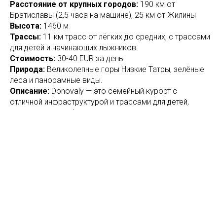
Расстояние от крупных городов:
190 км от
Братиславы (2,5 часа на машине), 25 км от Жилины
Высота:
1460 м
Трассы:
11 км трасс от лёгких до средних, с трассами
для детей и начинающих лыжников.
Стоимость:
30-40 EUR за день
Природа:
Великолепные горы Низкие Татры, зелёные
леса и панорамные виды.
Описание:
Donovaly — это семейный курорт с
отличной инфраструктурой и трассами для детей,
новичков и сноубордистов. Здесь также
предлагаются услуги для ночного катания и зимнего
активного отдыха.
5. Vratná Dolina
Адрес:
Vratná Dolina, 013 06 Terchová
Координаты:
49.2499° N, 19.3344° E
Расстояние от крупных городов:
200 км от
Братиславы (3 часа на машине), 80 км от Кошице